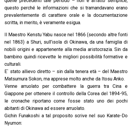
quelle precedenti tale periodo – non è affatto semplice,
questo perché le informazioni che si tramandavano erano
prevalentemente di carattere orale e la documentazione
scritta, in merito, è veramente esigua.
Il Maestro Kenstu Yabu nasce nel 1866 (secondo altre fonti
nel 1863) a Shuri, sull’isola di Okinawa, da una famiglia di
nobili origini e appartenente alla media aristocrazia. Sin da
bambino quindi ricevette le migliori possibilità formative e
culturali.
E` stato allievo diretto – sin dalla tenera età – del Maestro
Matsumura Sokon, ma apprese molto anche da Itosu Anko.
Venne arruolato per combattere la guerra tra Cina e
Giappone per ottenere il controllo della Corea del 1894-95,
le cronache riportano come fosse stato uno dei pochi
abitanti di Okinawa ad essere arruolato.
Gichin Funakoshi a tal proposito scrive nel suo Karate-Do
Nyumon: