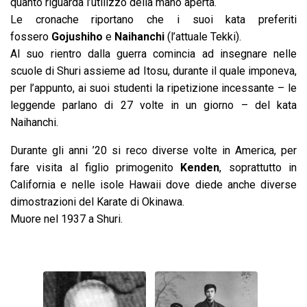
quanto riguarda l’utilizzo della mano aperta.
Le cronache riportano che i suoi kata preferiti
fossero
Gojushiho
e
Naihanchi
(l’attuale Tekki).
Al suo rientro dalla guerra comincia ad insegnare nelle
scuole di Shuri assieme ad Itosu, durante il quale imponeva,
per l’appunto, ai suoi studenti la ripetizione incessante – le
leggende parlano di 27 volte in un giorno – del kata
Naihanchi.
Durante gli anni ’20 si reco diverse volte in America, per
fare visita al figlio primogenito
Kenden
, soprattutto in
California e nelle isole Hawaii dove diede anche diverse
dimostrazioni del Karate di Okinawa.
Muore nel 1937 a Shuri.